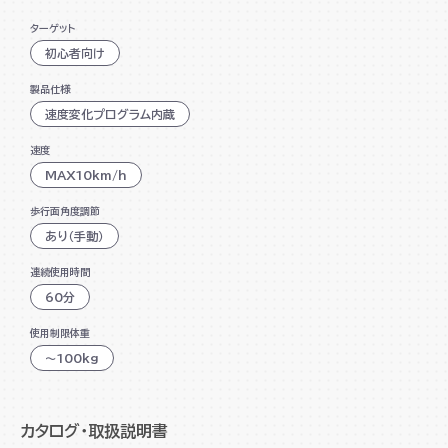
タブレットが置けるサイズのトレーが付いているので、動画や
ターゲット
音楽を楽しみながら運動ができます。
初心者向け
ハンドル部分には、運動強度の目安となる心拍数を簡単に測
定できるので効果的に運動できます。
製品仕様
この使いやすいランニングマシンで有酸素運動を始めてみま
速度変化プログラム内蔵
しょう。
速度
ワンタッチ速度調節ボタン
MAX10km/h
坂道を走るような負荷で時短・効果的に運動
歩行面角度調節
あり（手動）
運動目的に合わせて選べる12種類のプログラムコース
1～10km/hまで細かく速度調節可能
連続使用時間
60分
タブレットを置いてながら運動
使用制限体重
グリップセンサーで心拍数を測定可能
～100kg
折りたたみ可能
カタログ・取扱説明書