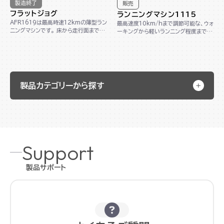
製造終了
販売
フラットジョグ
ランニングマシン1115
AFR1619は最高時速12kmの薄型ラン
最高速度10km/hまで調節可能な、ウォ
ニングマシンです。 床から走行面までの
ーキングから軽いランニング程度まで対
高さが約9cmと低床設計なので、スム
応可能のランニングマシンです。組立不
ーズ...
要で折り...
製品カテゴリーから探す
Support
製品サポート