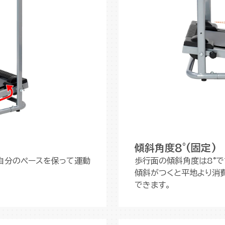
傾斜角度8°(固定)
自分のペースを保って運動
歩行面の傾斜角度は8°で
傾斜がつくと平地より消
できます。