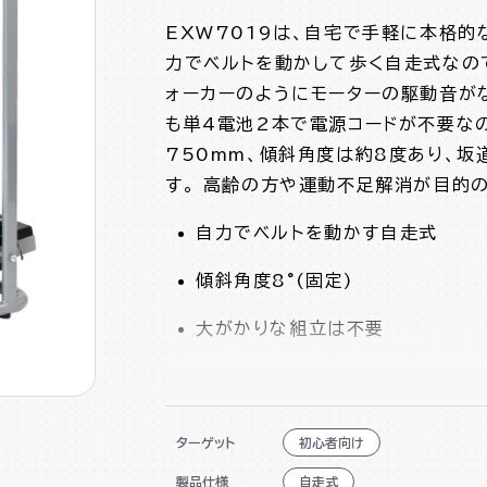
EXW7019は、自宅で手軽に本格的
力でベルトを動かして歩く自走式なの
ォーカーのようにモーターの駆動音が
も単4電池2本で電源コードが不要な
750mm、傾斜角度は約8度あり、
す。 高齢の方や運動不足解消が目的
自力でベルトを動かす自走式
傾斜角度8°(固定)
大がかりな組立は不要
ワンボタン式で操作簡単
電池の消耗を防ぐオートスタート・
ターゲット
初心者向け
コンパクトに折り畳み可能
製品仕様
自走式