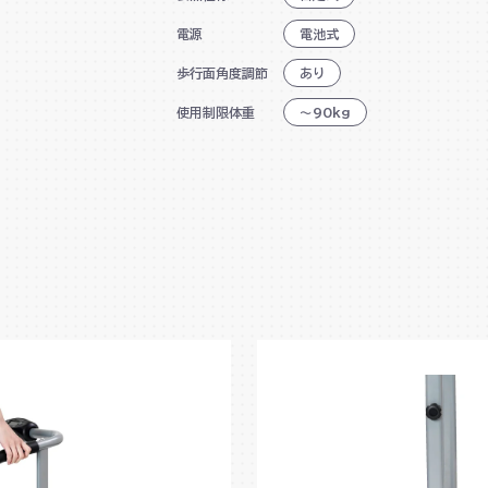
電気代不要で連続使用時間に制限
電源
電池式
歩行面角度調節
あり
移動用キャスター付
使用制限体重
～90kg