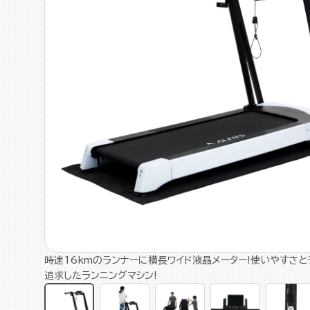
時速16kmのランナーに横長ワイド液晶メーター!使いやすさと
追求したランニングマシン!