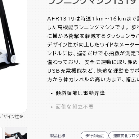
ランニングマシン1319
AFR1319は時速1km～16km
した高機能ランニングマシンです。 
に掛かる衝撃を軽減するクッションラバ
デザイン性が向上したワイドなメーター
ンドルには、握るだけで心拍数が測定
備わっており、 安全に運動に取り組め
USB充電機能など、快適な運動をサ
方から体力レベルの高い方まで、幅広
傾斜調節は電動昇降
面倒な組立不要
デザイン性を
脚の衝撃を軽減するクッションラ
キャスター移動可能
製品仕様
歩行面幅広
速度変化プログ