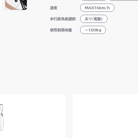
速度
MAX16km/h
折り畳み可能
歩行面角度調節
あり（電動）
心拍数測定可能
使用制限体重
～100kg
便利な手元操作ボタン
USB充電機能
12種類のプログラムコース内蔵
音声ガイダンス機能
ドリンクホルダー搭載