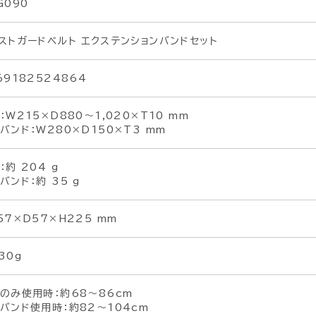
G090
ストガードベルト エクステンションバンドセット
69182524864
：W215×D880～1,020×T10 mm
バンド：W280×D150×T3 mm
：約 204 g
バンド：約 35 g
57×D57×H225 mm
30g
のみ使用時：約68～86cm
バンド使用時：約82～104cm