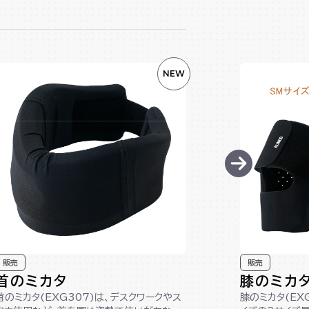
NEW
販売
販売
首のミカタ
膝のミカ
首のミカタ(EXG307)は、デスクワークやス
膝のミカタ(EX