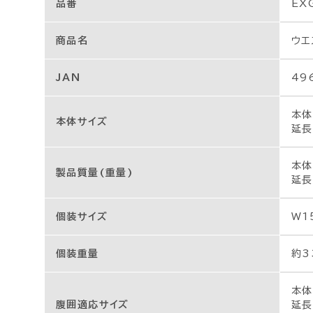
品番
EX
商品名
ウエ
JAN
49
本体
本体サイズ
延長
本体
製品質量(重量)
延長
個装サイズ
W1
個装重量
約3
本体
腹囲適応サイズ
延長