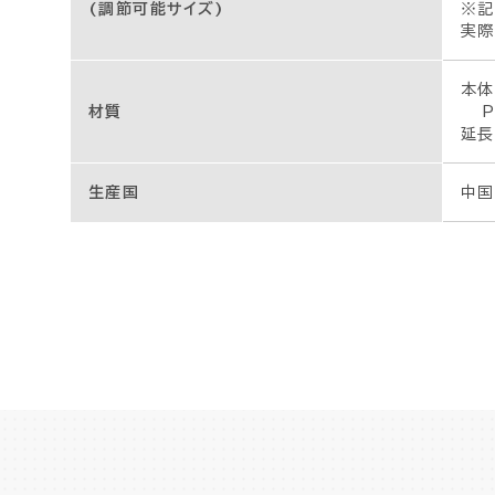
(調節可能サイズ)
※記
実際
本体
材質
PE
延長
生産国
中国