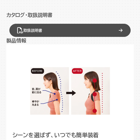
整もベルトを引いて面ファスナーで固定するだけで簡単で
す。
カタログ・取扱説明書
また、背中に当たる部分には、通気性のいいメッシュ素材を
採用し、熱を逃がしやすくムレ予防になり快適に使えます。
取扱説明書
本体はコンパクトに折り畳めるので、バッグインして外出先で
製品情報
も使えます。
この背中のミカタで正しい姿勢を目指しましょう。
シーンを選ばず、いつでも簡単装着
肩幅で選べる２つのサイズ
装着方法もとっても簡単
メッシュ素材で通気性◎
軽量・コンパクトで持ち運びにも◎
シーンを選ばず、いつでも簡単装着