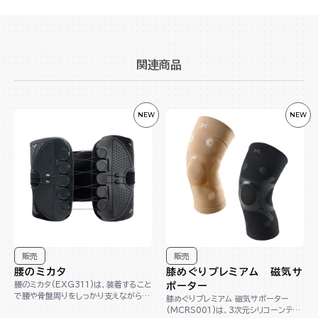
関連商品
NEW
NEW
販売
販売
腰のミカタ
膝めぐりプレミアム 磁気サ
腰のミカタ(EXG311)は、装着すること
ポーター
で腰や骨盤周りをしっかり支えながら自
膝めぐりプレミアム 磁気サポーター
由な動きをサポートする商品です。紐を
(MCRS001)は、3次元シリコーンテー