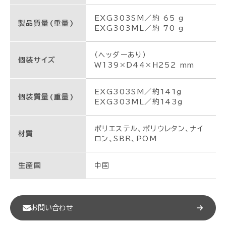
EXG303SM／約 65 g
製品質量(重量)
EXG303ML／約 70 g
（ヘッダーあり）
個装サイズ
W139×D44×H252 mm
EXG303SM／約141g
個装質量(重量)
EXG303ML／約143g
ポリエステル、ポリウレタン、ナイ
材質
ロン、SBR、POM
生産国
中国
お問い合わせ