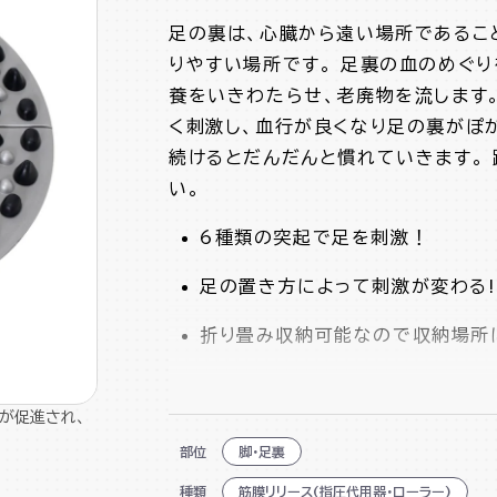
足の裏は、心臓から遠い場所であるこ
りやすい場所です。 足裏の血のめぐ
養をいきわたらせ、老廃物を流します。 
く刺激し、血行が良くなり足の裏がぽ
続けるとだんだんと慣れていきます。
い。
6種類の突起で足を刺激！
足の置き方によって刺激が変わる!
折り畳み収納可能なので収納場所
本体の上に乗って直立したり椅子
が促進され、
足の位置によって強度が変化！
部位
脚・足裏
種類
筋膜リリース(指圧代用器・ローラー)