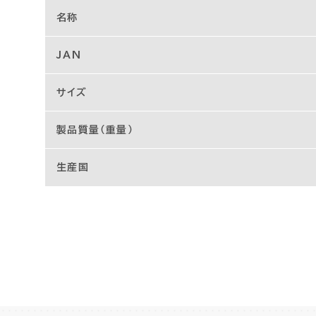
名称
JAN
サイズ
製品質量（重量）
生産国