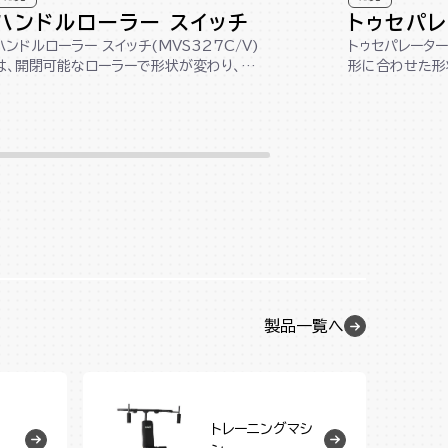
ハンドルローラー スイッチ
トゥセパ
ハンドルローラー スイッチ(MVS327C/V)
トゥセパレーター
は、開閉可能なローラーで形状が変わり、
形に合わせた形
3WAYで使える仕様です。脚や腕だ...
中で縮こまった足
製品一覧へ
トレーニングマシ