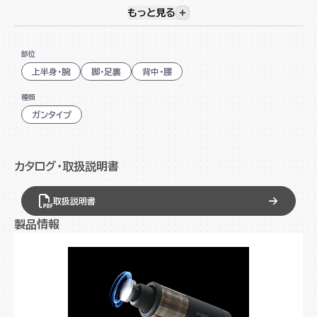
た、本体を収納できるケース付きで、移動先などにも気軽に
もっと見る
視覚的に非表示のコンテンツを
持ち運びできます。 パワフルな振動を体験できるMCB031
で、日々の筋肉の疲れをケアしましょう。
部位
振動数最大3,200回でパワフル
上半身・腕
脚・足裏
背中・腰
指先で触れるだけのタッチセンサーを採用
種類
深く入り込む適度な重量感
ガンタイプ
5つのアタッチメント付
どこでも使えるコードレス
カタログ・取扱説明書
収納に便利なケース付
取扱説明書
製品情報