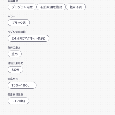
製品仕様
踏み外しを防止するペダルバンド付
プログラム内蔵
心拍数測定機能
組立不要
サドル高さ、前後位置調節可能
カラー
ブラック系
ハンドルの高さを調節可能
心拍数測定可能
ペダル負荷調節
24段階(マグネット負荷)
タブレットトレー付
負荷の重さ
USB電源搭載
重め
連続使用時間
30分
適応身長
150～180cm
使用制限体重
～120kg