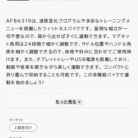
AFB6319は、速度変化プログラムや多彩なトレーニングメ
ニューを搭載したフィットネスバイクです。 面倒な組立が一
切不要なので、箱から出せばすぐに運動できます。 マグネッ
ト負荷は24段階で細かく調整でき、サドル位置やハンドル角
度を細かく調整できるので、体格や好みに合わせてご使用頂
けます。 また、タブレットトレーやUSB電源も搭載しており、
動画や音楽を聴きながら楽しく運動できます。 コンパクトに
折り畳んで収納することも可能です。 この多機能バイクで運
動を始めましょう!
マグネット負荷24段階
もっと見る
視覚的に非表示のコンテンツを
多彩なトレーニングメニューを搭載
面倒な組立が不要
ターゲット
コンパクトに折畳可能
上級者向け
移動に便利なキャスター付