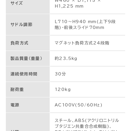
W460 × D1,115 ×
サイズ
H1,225 mm
L710～H940 mm(上下9段
サドル調節
階)・前後スライド70mm
負荷方式
マグネット負荷方式24段階
製品質量（重量）
約23.5kg
連続使用時間
30分
耐荷重
120kg
電源
AC100V(50/60Hz)
スチール、ABS(アクリロニトリル
ブタジエン共重合合成樹脂)、