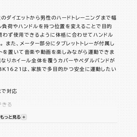
女性のダイエットから男性のハードトレーニングまで幅
ダル負荷やハンドルを持つ位置を変えることで目的
問わず使用できるように体格に合わせてハンドル
。 また、メーター部分にタブレットトレーが付属し
ットを置いて音楽や動画を楽しみながら運動できま
異なりホイール全体を覆うカバーやペダルバンドが
BK1621は、家族で多目的かつ安全に運動したい
まで対応
できる
もっと見る
視覚的に非表示のコンテンツを表示する
が可能
節が可能