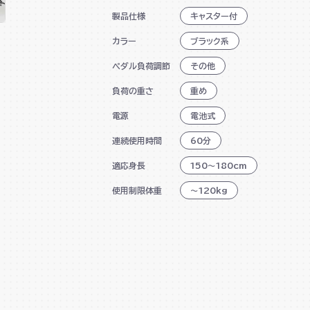
製品仕様
キャスター付
タブレットトレー搭載で音楽や動
カラー
ブラック系
心拍数測定可能
ペダル負荷調節
その他
キャスター移動可能
負荷の重さ
重め
マグネット負荷方式(無段階調節)
電源
電池式
連続使用時間
60分
適応身長
150～180cm
使用制限体重
～120kg