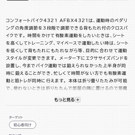
コンフォートバイク4321 AFBX4321は、運動時のペダリ
ングの角度調節を3段階で調節できる背もたれ付のクロスバ
イクです。 時間をかけて有酸素運動をしたいときは、シート
を高くしてトレーニング、マイペースで運動したい時は、シート
を低くして背もたれにもたれながら等、目的に合わせて運動
スタイルが変更できます。 メーター下にエクササイズバンドを
設置し、今までバイク運動では鍛えられなかった上半身が同
時に鍛えることができ、忙しくて時間がない方でも有酸素運
動と筋トレが同時に行えます。 本体は折り畳りたたみが可能
で、使わないときは折りたたんで部屋の隅に置けるので邪魔
になりません。 このコンフォートバイク4321で脂肪燃焼と
もっと見る
視覚的に非表示のコンテンツを
シェイプアップを同時に行ってバランスの取れた体を作りま
しょう!
ターゲット
背もたれシートと可動式サイドハンドル付
初心者向け
上半身を鍛えられるエクササイズバンド付