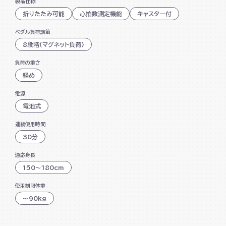
製品仕様
目的に合わせて運動姿勢を変更できる
折りたたみ可能
心拍数測定機能
キャスター付
タブレットが置けるトレー付
ペダル負荷調節
8段階(マグネット負荷)
ハンドルを握るだけで心拍数を測定
負荷の重さ
マグネット負荷方式8段階
軽め
体力評価機能搭載
電源
キャスター付で移動もラクラク
電池式
連続使用時間
30分
適応身長
150～180cm
使用制限体重
～90kg