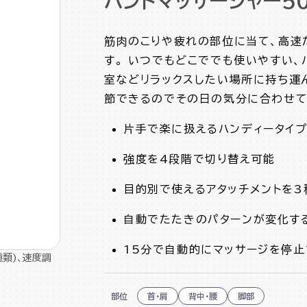
ハンドマッサージャー50
筋肉のこりや疲れの部位に当て、高速
す。 いつでもどこででも使いやすい、
室などリラックスしたい場所に持ち運
節できるのでその日の気分に合わせて
片手で楽に扱えるハンディータイ
強度を4段階で切り替え可能
目的別で使えるアタッチメントを3
自動でたたきのパターンが変化す
15分で自動的にマッサージを停止
類)、速度調
部位
首・肩
背中・腰
脚部