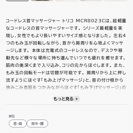
コードレス首マッサージャー トリコ MCR8023Cは、超軽量
なコードレスの首マッサージャーです。 シリーズ最軽量を実
現し、女性でもより扱いやすいサイズ感となりました。 左右4
つのもみ玉が回転しながら、首から肩周りを心地よくマッサ
ージします。 本体は充電式のコードレスなので、デスクや移
動先など様々な場所に持ち運んでいつでも疲れを癒せます。
筋肉の奥深くまで入り込み、コリの元からほぐします。 また、
もみ玉の回転モードは切替が可能です。 肩周りから上に押し
流すようにほぐす「もみ上げマッサージ」と、首の付け根から
挟みこみ首筋をつかみながらほぐす「もみ下げマッサージ」の
2種類からお好みで選択できます。 人肌程度に温まるあった
もっと見る
視覚的に非表示のコンテンツを
かヒーターを搭載しており、じんわり温まりマッサージをアシ
ストします。 定格時間は10分で、開始10分が過ぎると自動
部位
で動きを停止し、揉みすぎや揉み返しの防止になります。 こ
首・肩
背中・腰
の使いやすいマッサージャーで日頃の疲れを癒しましょう。