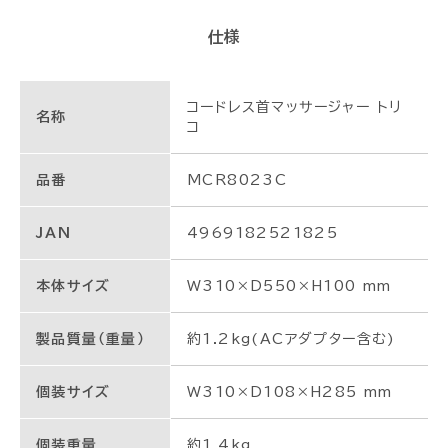
仕様
コードレス首マッサージャー トリ
名称
コ
品番
MCR8023C
JAN
4969182521825
本体サイズ
W310×D550×H100 mm
製品質量（重量）
約1.2kg(ACアダプター含む)
個装サイズ
W310×D108×H285 mm
個装重量
約1.4kg