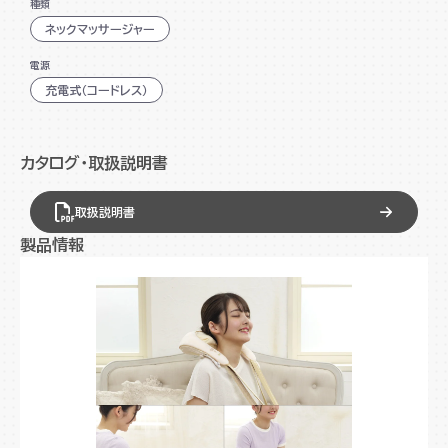
種類
シリーズ最軽量を実現
ネックマッサージャー
コリを深くほぐす充実のもみ心地
電源
「もみ上げ」・「もみ下げ」マッサージ
充電式（コードレス）
コードレス
あったかヒーター搭載
カタログ・取扱説明書
オートオフ機能
取扱説明書
※こちらは販売ルートが限定された商品となります。
製品情報