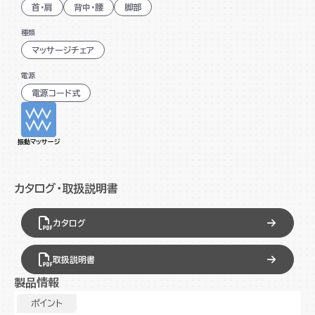
リモコン&リモコンポケット搭載
首・肩
背中・腰
脚部
移動用キャスター搭載
種類
アイボリーとブラックの2色展開
マッサージチェア
電源
電源コード式
振動マッサージ
カタログ・取扱説明書
カタログ
取扱説明書
製品情報
ポイント