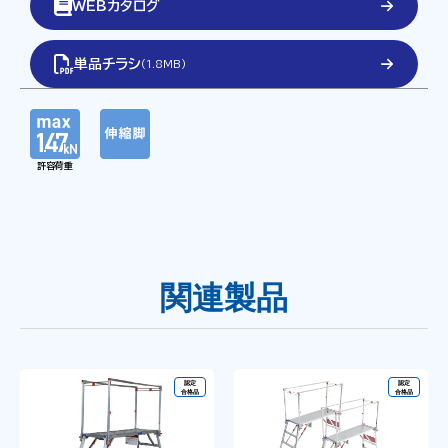
WEBカタログ
単品チラシ
(
1.8MB
)
許容荷重
関連製品
認定
認定
合格品
合格品