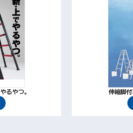
でやるやつ。
伸縮脚付