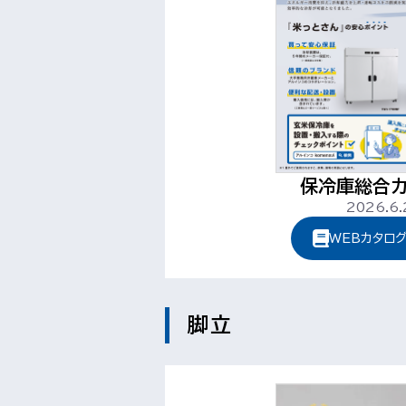
保冷庫総合カ
2026.6.
WEBカタロ
脚立