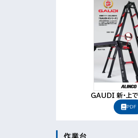
GAUDI 新・上
PDF
作業台