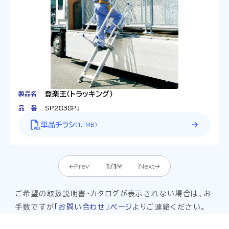
製品名
登楽王（トラッキング）
品番
SP2838PJ
単品チラシ
(
1.1MB
)
Prev
1
/
1
Next
ご希望の取扱説明書・カタログが表示されない場合は、お
手数ですが
「お問い合わせ」ぺージ
よりご連絡ください。