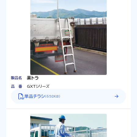
製品名
楽トラ
品番
GXTシリーズ
単品チラシ
(
658KB
)