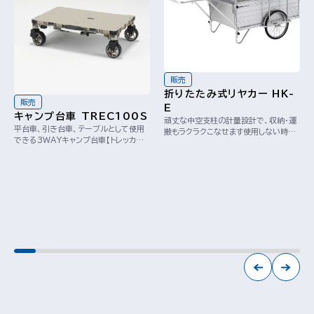
販売
折りたたみ式リヤカー HK-
販売
E
キャンプ台車 TREC100S
頑丈な中空支柱の計量設計で、収納・運
平台車、引き台車、テーブルとして使用
搬もラクラクこなせます使用しない時は
できる3WAYキャンプ台車【トレッカー
ワンタッチで折りたため、コンパクトに収
ト】伸縮脚やパラソル差込口装備で、アウ
納できるリ...
トドアに...