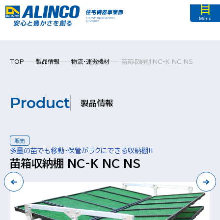
Menu
TOP
製品情報
物流・運搬機材
苗箱収納棚 NC-K NC NS
Product
製品情報
販売
多量の苗でも移動・保管がラクにできる収納棚!!
苗箱収納棚 NC-K NC NS