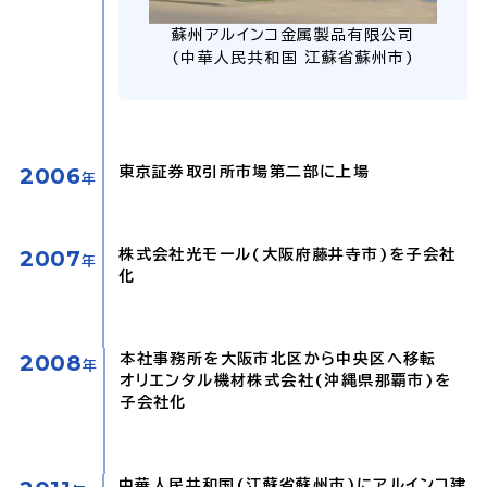
蘇州アルインコ金属製品有限公司
(中華人民共和国 江蘇省蘇州市)
2006
東京証券取引所市場第二部に上場
年
2007
株式会社光モール(大阪府藤井寺市)を子会社
年
化
2008
本社事務所を大阪市北区から中央区へ移転
年
オリエンタル機材株式会社(沖縄県那覇市)を
子会社化
中華人民共和国(江蘇省蘇州市)にアルインコ建