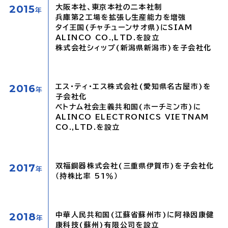
2015
大阪本社、東京本社の二本社制
年
兵庫第２工場を拡張し生産能力を増強
タイ王国(チャチューンサオ県)にSIAM
ALINCO CO.,LTD.を設立
株式会社シィップ(新潟県新潟市)を子会社化
2016
エス・ティ・エス株式会社(愛知県名古屋市)を
年
子会社化
ベトナム社会主義共和国(ホーチミン市)に
ALINCO ELECTRONICS VIETNAM
CO.,LTD.を設立
2017
双福鋼器株式会社(三重県伊賀市)を子会社化
年
（持株比率 51％）
2018
中華人民共和国(江蘇省蘇州市)に阿禄因康健
年
康科技(蘇州)有限公司を設立