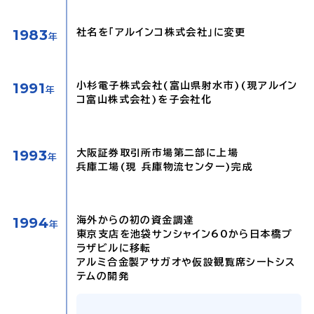
1983
社名を「アルインコ株式会社」に変更
年
1991
小杉電子株式会社(富山県射水市)(現アルイン
年
コ富山株式会社)を子会社化
1993
大阪証券取引所市場第二部に上場
年
兵庫工場(現 兵庫物流センター)完成
1994
海外からの初の資金調達
年
東京支店を池袋サンシャイン60から日本橋プ
ラザビルに移転
アルミ合金製アサガオや仮設観覧席シートシス
テムの開発