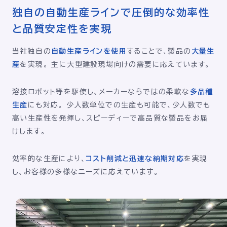
独自の自動生産ラインで圧倒的な効率性
と品質安定性を実現
当社独自の
自動生産ラインを使用
することで、製品の
大量生
産
を実現。 主に大型建設現場向けの需要に応えています。
溶接ロボット等を駆使し、メーカーならではの柔軟な
多品種
生産
にも対応。 少人数単位での生産も可能で、少人数でも
高い生産性を発揮し、スピーディーで高品質な製品をお届
けします。
効率的な生産により、
コスト削減と迅速な納期対応
を実現
し、お客様の多様なニーズに応えています。