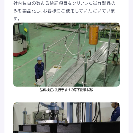
追求しています。
社内独自の数ある検証項目をクリアした試作製品の
お客様のニーズに応えるために、常に革新と改善を
みを製品化し、お客様にご使用していただいていま
す。
続け、
いつの時代も変わらず全ての人びとの安全・
安心の実現へと向きあい続けています。
強度検証：先行手すりの落下衝撃試験