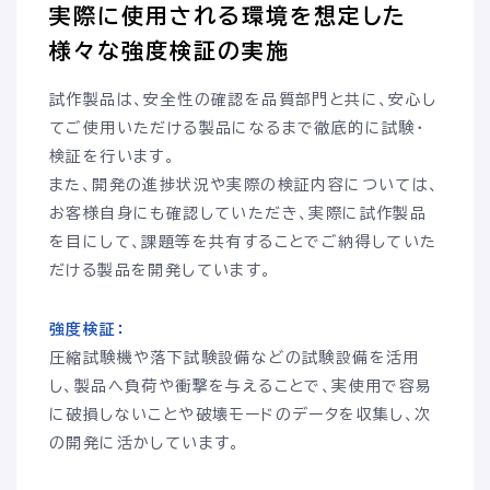
実際に使用される環境を想定した
様々な強度検証の実施
試作製品は、安全性の確認を品質部門と共に、安心し
てご使用いただける製品になるまで徹底的に試験・
検証を行います。
また、開発の進捗状況や実際の検証内容については、
お客様自身にも確認していただき、実際に試作製品
を目にして、課題等を共有することでご納得していた
だける製品を開発しています。
強度検証：
圧縮試験機や落下試験設備などの試験設備を活用
し、製品へ負荷や衝撃を与えることで、実使用で容易
に破損しないことや破壊モードのデータを収集し、次
「ものつくり」は、創造力と技術力の結集。
の開発に活かしています。
私たちの製品は細部にまでこだわり、最高の品質を