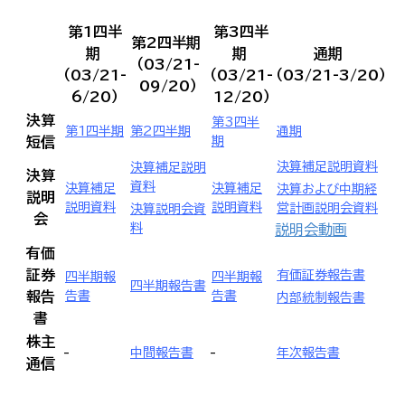
第1四半
第3四半
第2四半期
期
期
通期
（03/21-
（03/21-
（03/21-
（03/21-3/20）
09/20）
6/20）
12/20）
決算
第3四半
第1四半期
第2四半期
通期
短信
期
決算補足説明資料
決算補足説明
決算
資料
決算補足
決算補足
決算および中期経
説明
説明資料
説明資料
営計画説明会資料
決算説明会資
会
料
説明会動画
有価
証券
有価証券報告書
四半期報
四半期報
四半期報告書
報告
告書
告書
内部統制報告書
書
株主
-
-
中間報告書
年次報告書
通信