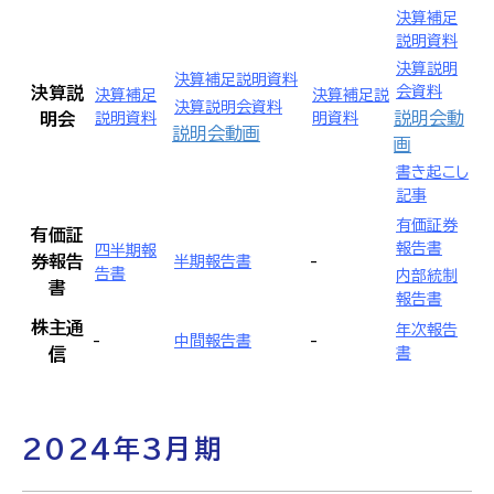
決算補足
説明資料
決算説明
決算補足説明資料
決算説
会資料
決算補足
決算補足説
決算説明会資料
説明会動
明会
説明資料
明資料
説明会動画
画
書き起こし
記事
有価証券
有価証
報告書
四半期報
券報告
-
半期報告書
告書
内部統制
書
報告書
株主通
年次報告
-
-
中間報告書
信
書
2024年3月期