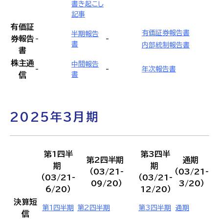
書き起こし
記事
有価証
有価証券報告書
半期報告
券報告
-
-
書
内部統制報告書
書
株主通
中間報告
-
-
年次報告書
信
書
2025年3月期
第1四半
第3四半
第2四半期
通期
期
期
（03/21-
（03/21-
（03/21-
（03/21-
09/20）
3/20）
6/20）
12/20）
決算短
第1四半期
第2四半期
第3四半期
通期
信