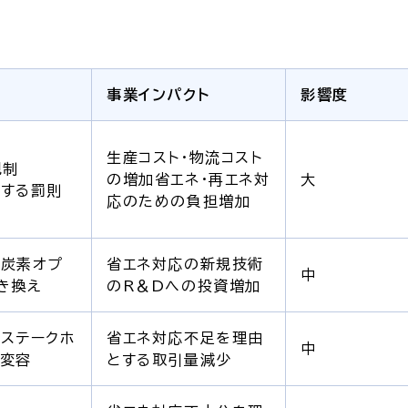
事業インパクト
影響度
生産コスト・物流コスト
規制
の増加省エネ・再エネ対
大
する罰則
応のための負担増加
炭素オプ
省エネ対応の新規技術
中
き換え
のR＆Dへの投資増加
ステークホ
省エネ対応不足を理由
中
変容
とする取引量減少