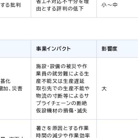
省エネ対応不十分を理
する批判
小～中
由とする評判の低下
事業インパクト
影響度
施設・設備の被災や作
業員の就労難による生
激甚化
産不能又は生産遅延
増加、災害
取引先での生産不能や
大
物流の寸断等によるサ
プライチェーンの断絶
仮設機材の損傷・滅失
暑さを原因とする作業
時間の減少や作業効率