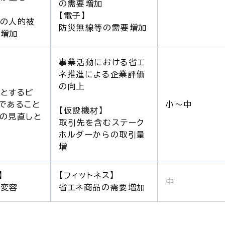
の需要増加
【電子】
らの人的被
防災無線等の需要増加
要増加
事業活動における省エ
ネ推進による企業評価
の向上
とするビ
であること
小～中
【仮設機材】
の見直しと
取引先を含むステーク
ホルダーからの取引量
増
】
【フィットネス】
中
動変容
省エネ商品の需要増加