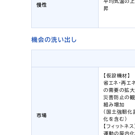
平均気温の上
慢性
昇
機会の洗い出し
【仮設機材】
省エネ・再エ
の需要の拡
災害防止の
組み増加
（国土強靭化
市場
化を含む）
【フィットネス
運動の屋内