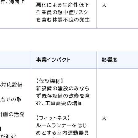
昇、海面上
悪化による生産性低下
大
作業員の熱中症リスク
を含む体調不良の発生
事業インパクト
影響度
【仮設機材】
ネ対応設備
新設備の建設のみなら
大
ず既存設備の改修を含
観点での取
む、工事需要の増加
計画の活発
【フィットネス】
大
ルームランナーをはじ
】
めとする室内運動器具
化が進む