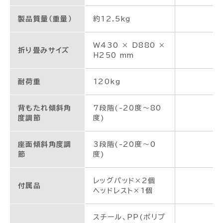
製品質量（重量）
約12.5kg
W430 × D880 ×
折り畳みサイズ
H250 mm
耐荷重
120kg
背もたれ傾斜角
7段階(-20度～80
度調節
度)
座面傾斜角度調
3段階(-20度～0
節
度)
レッグパッド×2個
付属品
ヘッドレスト×1個
スチール、PP(ポリプ