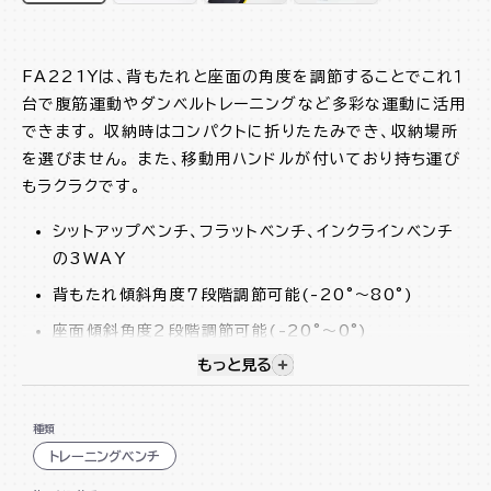
FA221Yは、背もたれと座面の角度を調節することでこれ１
台で腹筋運動やダンベルトレーニングなど多彩な運動に活用
できます。 収納時はコンパクトに折りたたみでき、収納場所
を選びません。 また、移動用ハンドルが付いており持ち運び
もラクラクです。
シットアップベンチ、フラットベンチ、インクラインベンチ
の3WAY
背もたれ傾斜角度7段階調節可能(-20°～80°)
座面傾斜角度2段階調節可能(-20°～0°)
もっと見る
視覚的に非表示のコンテンツを
レッグパッド2段階調節可能
ヘッドレスト付
種類
移動用ハンドル付
トレーニングベンチ
折り畳み収納可能