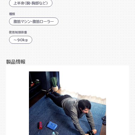
上半身(腕・胸部など)
腹筋や腕、背中、肩などたくさんの筋肉を鍛えることが
種類
可能
腹筋マシン・腹筋ローラー
使用制限体重
～90kg
製品情報