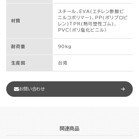
スチール、EVA(エチレン酢酸ビ
ニルコポリマー)、PP(ポリプロピ
材質
レン)TPR(熱可塑性ゴム)、
PVC（ポリ塩化ビニル）
耐荷重
90kg
生産国
台湾
お問い合わせ
関連商品