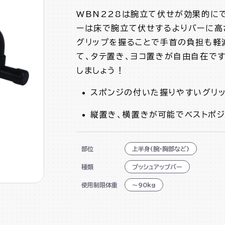
WBN228は腕立て伏せが効果的にで
ーは床で腕立て伏せするよりバーに高
グリップを握ることで手首の負担も軽
て、タテ置き、ヨコ置きが自由自在です
しましょう！
スポンジの付いた握りやすいグリ
縦置き、横置きが可能でベストポ
部位
上半身(腕・胸部など)
種類
プッシュアップバー
使用制限体重
～90kg