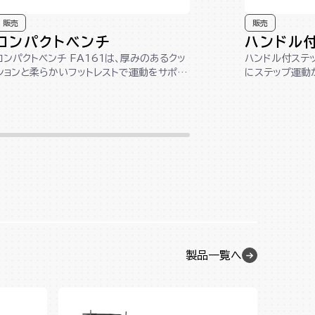
販売
販売
コンパクトベンチ
ハンドル
コンパクトベンチ FA161は、厚みのあるクッ
ハンドル付ステッ
ションと柔らかいフットレストで運動をサポー
にステップ運動
ト。パッドとプッシュアップハンド...
身を使って左右に
製品一覧へ