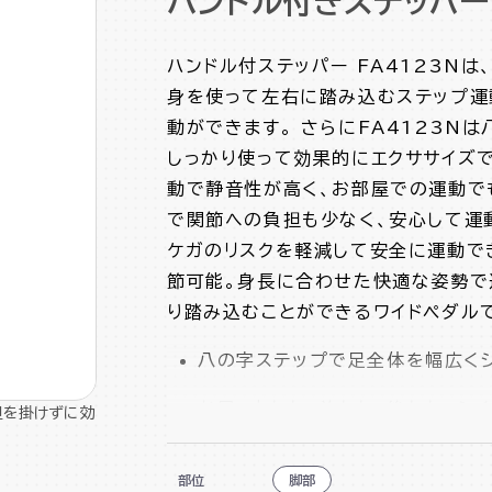
ハンドル付きステッパー
ハンドル付ステッパー FA4123N
身を使って左右に踏み込むステップ運
動ができます。 さらにFA4123N
しっかり使って効果的にエクササイズ
動で静音性が高く、お部屋での運動で
で関節への負担も少なく、安心して運
ケガのリスクを軽減して安全に運動で
節可能。身長に合わせた快適な姿勢で
り踏み込むことができるワイドペダルで
八の字ステップで足全体を幅広く
お尻、内もも、前もも、後もも、ふ
担を掛けずに効
油圧シリンダーでスムーズな駆動
部位
脚部