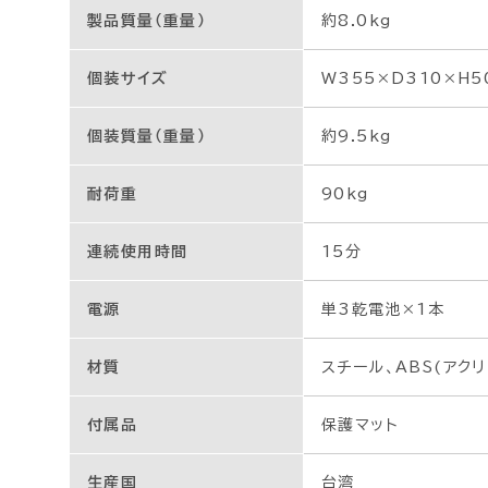
製品質量（重量）
約8.0kg
個装サイズ
W355×D310×H5
個装質量（重量）
約9.5kg
耐荷重
90kg
連続使用時間
15分
電源
単3乾電池×1本
材質
スチール、ABS(アク
付属品
保護マット
生産国
台湾