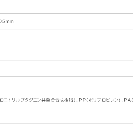
05mm
リロニトリルブタジエン共重合合成樹脂)、PP(ポリプロピレン)、PA(