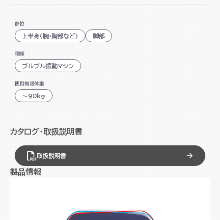
振動速度16段階調節可能
部位
多彩な部位別トレーニングが可能
上半身(腕・胸部など)
脚部
3種類のオートモードを搭載
種類
コントローラー付でエクササイズしながら操作可能
ブルブル振動マシン
使用制限体重
～90kg
カタログ・取扱説明書
取扱説明書
製品情報