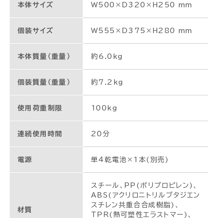
本体サイズ
W500×D320×H250 mm
個装サイズ
W555×D375×H280 mm
本体質量（重量）
約6.0kg
個装質量（重量）
約7.2kg
使用荷重制限
100kg
連続使用時間
20分
電源
単4乾電池×1本(別売)
スチール、PP(ポリプロピレン)、
ABS(アクリロニトリルブタジエン
スチレン共重合合成樹脂)、
材質
TPR(熱可塑性エラストマー)、