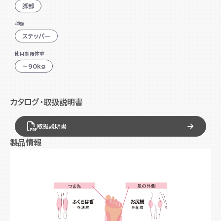
脚部
サイドステップで太ももだけでなくお尻周りもシェイプ
種類
油圧シリンダーでスムーズな駆動を実現
ステッパー
大きく運動しやすいワイドペダル
使用制限体重
ながらで無理なくできる
～90kg
効果的な運動の目安になるクッション
持久力アップ/免疫力アップ/脂肪燃焼生活習慣病予防/
カタログ・取扱説明書
太りにくい身体作り
取扱説明書
製品情報