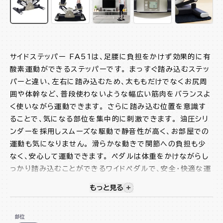
サイドステッパー FA51は、足腰に負担をかけず効果的に有
酸素運動ができるステッパーです。 まっすぐ踏み込むステッ
パーと違い、左右に踏み込むため、太ももだけでなくお尻周
囲や体幹など、普段使わないような幅広い筋肉をバランスよ
く使いながら運動できます。 さらに踏み込む位置を意識す
ることで、気になる部位を集中的に刺激できます。 油圧シリ
ンダーを採用しスムーズな駆動で静音性が高く、お部屋での
運動も気になりません。 滑らかな動きで関節への負担も少
なく、安心して運動できます。 ペダルは体重をかけながらし
っかり踏み込むことができるワイドペダルで、安全・快適な運
動をサポートします。 テレビ等を観ながら低負荷で無理なく
もっと見る
視覚的に非表示のコンテンツを
できるので、動画や音楽を楽しみながら気軽に運動ができま
す。 初心者の方や運動が苦手な方でも使いやすいこのステッ
部位
パーで運動を始めてみましょう。