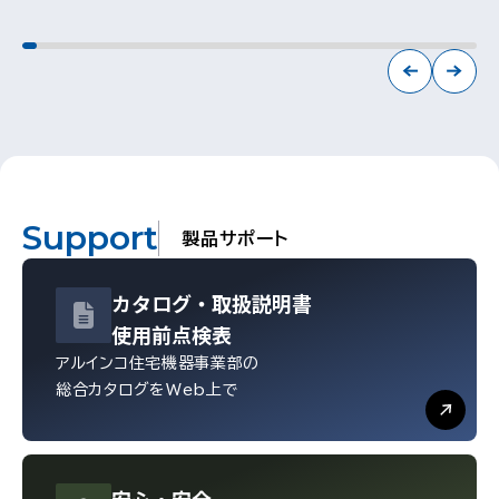
Support
製品サポート
カタログ・
取扱説明書
使用前点検表
アルインコ住宅機器事業部の
総合カタログをWeb上で
安心・
安全