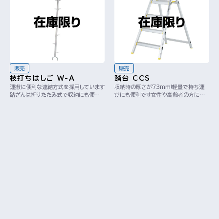
販売
販売
枝打ちはしご W-A
踏台 CCS
運搬に便利な連結方式を採用しています
収納時の厚さが73mm!軽量で持ち運
踏ざんは折りたたみ式で収納にも便利
びにも便利です女性や高齢者の方にも
です※全長に抱具(131mm)、土突
昇り降りしやすい昇降角度(65°)と踏ざ
(160mm)...
ん間隔(2...