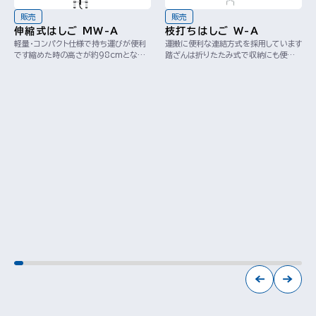
販売
販売
伸縮式はしご MW-A
枝打ちはしご W-A
軽量・コンパクト仕様で持ち運びが便利
運搬に便利な連結方式を採用しています
です縮めた時の高さが約98cmとなる
踏ざんは折りたたみ式で収納にも便利
ため、持ち運びや収納場所を選ばない便
です※全長に抱具(131mm)、土突
利なはしごで...
(160mm)...