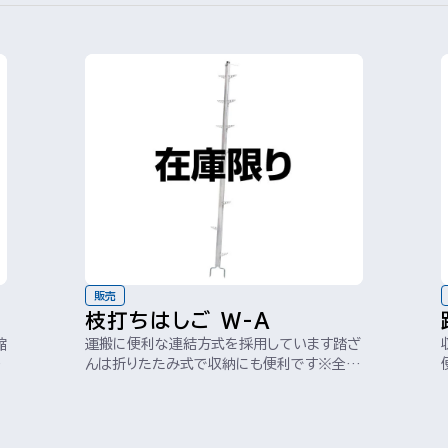
販売
枝打ちはしご W-A
縮
運搬に便利な連結方式を採用しています踏ざ
運
んは折りたたみ式で収納にも便利です※全長
に抱具(131mm)、土突(160mm)...