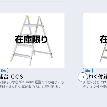
販売
販売
踏台 CCS
上わく付踏
収納時の厚さが73mm!軽量で持ち運びにも
天板を持ち上げ
便利です女性や高齢者の方にも昇り降りしや
台です女性や高
すい昇降角度(65°)と踏ざん間隔(2...
い昇降角度(65°