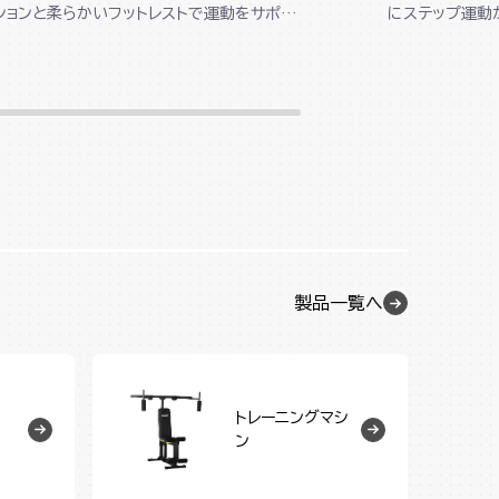
ションと柔らかいフットレストで運動をサポー
にステップ運動
ト。パッドとプッシュアップハンド...
身を使って左右に
製品一覧へ
トレーニングマシ
ン