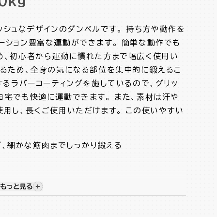
0kg
リッシュなデザインのダンベルです。 持ち方や動作を
ーション豊富な運動ができます。 簡単な動作でも
め、初心者から運動に慣れた方まで幅広く使用い
きるため、全身の気になる部位を集中的に鍛えるこ
するラバーコーティングを施しているので、グリッ
自宅でも快適に運動できます。 また、素材は汗や
使用し、長くご使用いただけます。 この使いやすい
グ、細かな筋肉までしっかり鍛える
もっと見る
視覚的に非表示のコンテンツを表示する
イン