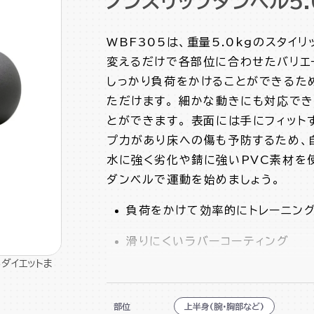
ノンスリップダンベル5.
WBF305は、重量5.0kgのスタイ
変えるだけで各部位に合わせたバリエ
しっかり負荷をかけることができるた
ただけます。 細かな動きにも対応で
とができます。 表面には手にフィット
プ力があり床への傷も予防するため、
水に強く劣化や錆に強いPVC素材を
ダンベルで運動を始めましょう。
負荷をかけて効率的にトレーニン
滑りにくいラバーコーティング
ダイエットま
水に強いPVC素材
コンパクトでスタイリッシュなデザ
部位
上半身(腕・胸部など)