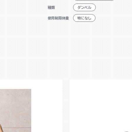
種類
ダンベル
使用制限体重
特になし