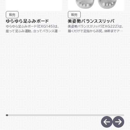
販売
販売
ゆらゆら足ふみボード
美姿勢バランススリッパ
ゆらゆら足ふみボード(EXG145)は、
美姿勢バランススリッパ(EXG222)は、
座って足ふみ運動、立ってバランス運動
履くだけで足指からお尻、体幹までアプ
ができる1台2役の木製ボードです。コン
ローチし、美しい姿勢へサポートします。
パクト...
踵が...