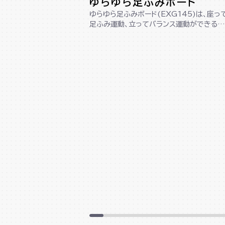
ゆらゆら足ふみボード
ゆらゆら足ふみボード(EXG145)は、座っ
足ふみ運動、立ってバランス運動ができる1
台2役の木製ボードです。コンパクト...