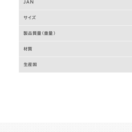
JAN
サイズ
製品質量（重量）
材質
生産国