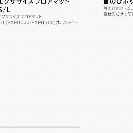
エクササイズフロアマット
首のびホ
首のびホットピロ
S/L
乗せるだけで簡
エクササイズフロアマット
イズグッズです。
S/L(EXM1000/EXM1700)は、アルイン
コ製のマシンにぴったりなサイズ設計！床を
傷か...