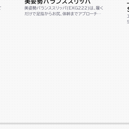
美姿勢バランススリッパ
て
美姿勢バランススリッパ(EXG222)は、履く
だけで足指からお尻、体幹までアプローチし、
美しい姿勢へサポートします。踵が...