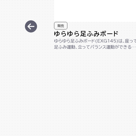
販売
ゆらゆら足ふみボード
ゆらゆら足ふみボード(EXG145)は、座っ
足ふみ運動、立ってバランス運動ができる1
台2役の木製ボードです。コンパクト...