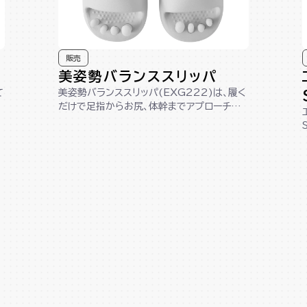
販売
美姿勢バランススリッパ
て
美姿勢バランススリッパ(EXG222)は、履く
だけで足指からお尻、体幹までアプローチし、
美しい姿勢へサポートします。踵が...