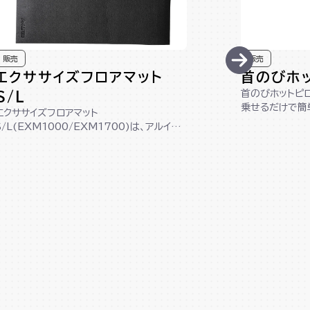
販売
販売
エクササイズフロアマット
首のびホ
首のびホットピロ
S/L
乗せるだけで簡
エクササイズフロアマット
イズグッズです。
S/L(EXM1000/EXM1700)は、アルイン
コ製のマシンにぴったりなサイズ設計！床を
傷か...