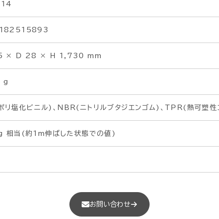
14
182515893
5 × D 28 × H 1,730 mm
 g
(ポリ塩化ビニル)、NBR(ニトリルブタジエンゴム)、TPR(熱可塑性
kg 相当(約1m伸ばした状態での値)
お問い合わせ