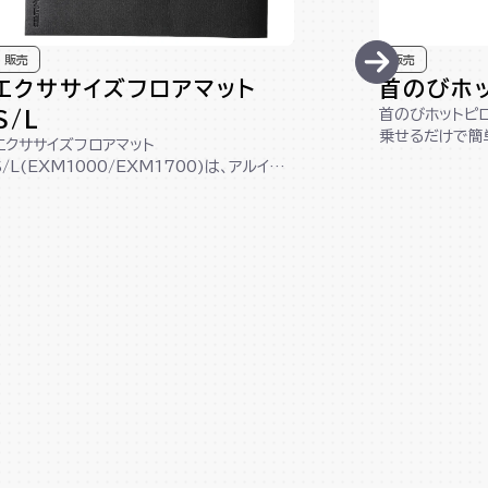
販売
販売
エクササイズフロアマット
首のびホ
首のびホットピロ
S/L
乗せるだけで簡
エクササイズフロアマット
イズグッズです。
S/L(EXM1000/EXM1700)は、アルイン
コ製のマシンにぴったりなサイズ設計！床を
傷か...