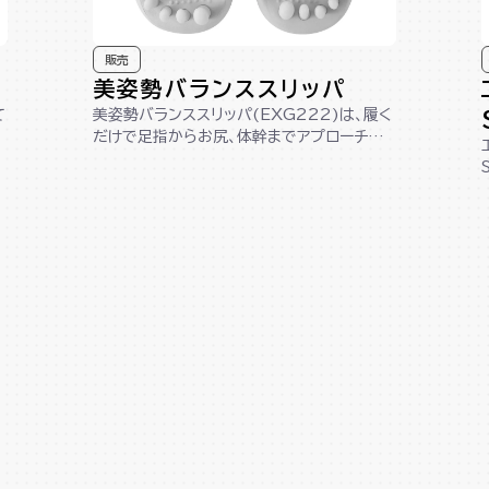
販売
美姿勢バランススリッパ
て
美姿勢バランススリッパ(EXG222)は、履く
だけで足指からお尻、体幹までアプローチし、
美しい姿勢へサポートします。踵が...