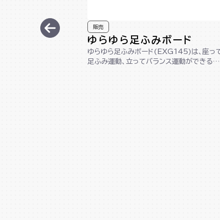
販売
ゆらゆら足ふみボード
ゆらゆら足ふみボード(EXG145)は、座っ
足ふみ運動、立ってバランス運動ができる1
台2役の木製ボードです。コンパクト...