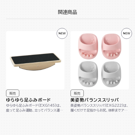
関連商品
NEW
NEW
販売
販売
ゆらゆら足ふみボード
美姿勢バランススリッパ
ゆらゆら足ふみボード(EXG145)は、
美姿勢バランススリッパ(EXG222)は、
座って足ふみ運動、立ってバランス運動
履くだけで足指からお尻、体幹までアプ
ができる1台2役の木製ボードです。コン
ローチし、美しい姿勢へサポートします。
パクト...
踵が...