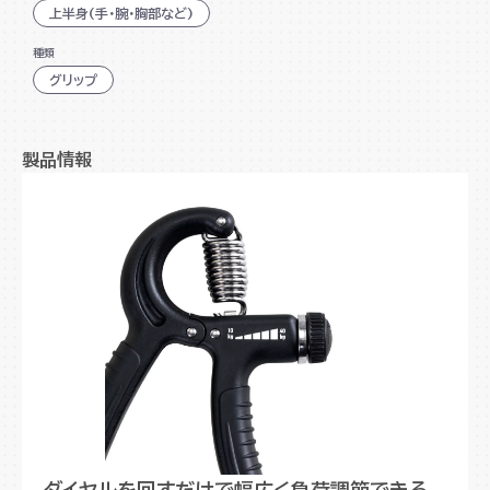
ダイヤルを回すだけで幅広く負荷調節できる
上半身(手・腕・胸部など)
耐久性の高い極太ステンレススプリング
種類
握りやすいアーチ形状とゴムグリップ
グリップ
軽量、コンパクト
製品情報
ダイヤルを回すだけで幅広く負荷調節できる