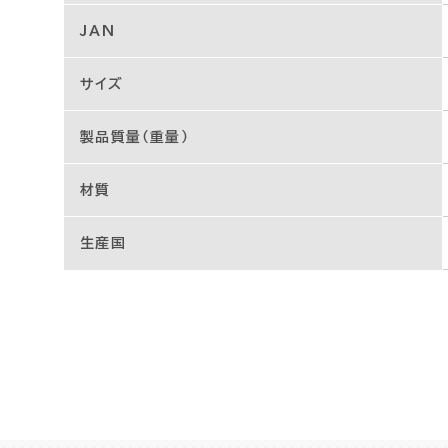
JAN
サイズ
製品質量（重量）
材質
生産国