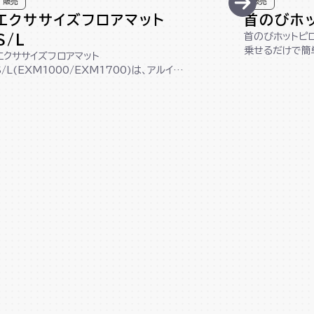
販売
販売
エクササイズフロアマット
首のびホ
首のびホットピロ
S/L
乗せるだけで簡
エクササイズフロアマット
イズグッズです。
S/L(EXM1000/EXM1700)は、アルイン
コ製のマシンにぴったりなサイズ設計！床を
傷か...