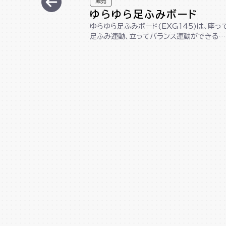
販売
ゆらゆら足ふみボード
ゆらゆら足ふみボード(EXG145)は、座っ
足ふみ運動、立ってバランス運動ができる1
台2役の木製ボードです。コンパクト...