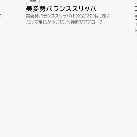
販売
美姿勢バランススリッパ
て
美姿勢バランススリッパ(EXG222)は、履く
だけで足指からお尻、体幹までアプローチし、
美しい姿勢へサポートします。踵が...