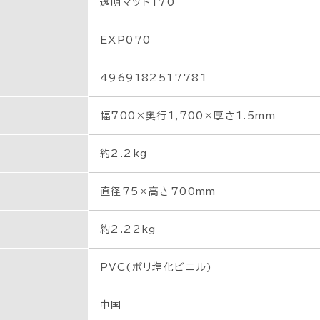
透明マット170
EXP070
4969182517781
幅700×奥行1,700×厚さ1.5mm
約2.2kg
直径75×高さ700mm
約2.22kg
PVC(ポリ塩化ビニル)
中国