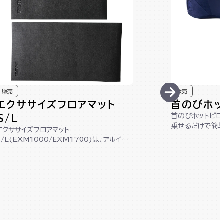
販売
販売
エクササイズフロアマット
首のびホ
首のびホットピロ
S/L
乗せるだけで簡
エクササイズフロアマット
イズグッズです。
S/L(EXM1000/EXM1700)は、アルイン
コ製のマシンにぴったりなサイズ設計！床を
傷か...