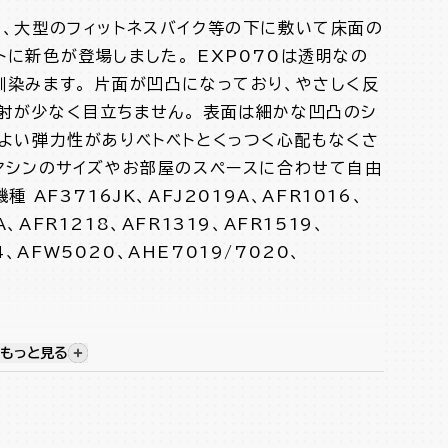
ン、大型のフィットネスバイク等の下に敷いて床面の
に新色が登場しました。 EXP070は透明なの
馴染みます。 片面が凹凸になっており、やさしく反
射が少なく目立ちません。 表面は細かな凹凸のシ
程よい弾力性がありベトベトとくっつく心配もなくさ
、マシンのサイズやお部屋のスペースに合わせて自由
AF3716JK、AFJ2019A、AFR1016、
A、AFR1218、AFR1319、AFR1519、
4、AFW5020、AHE7019/7020、
もっと見る
視覚的に非表示のコンテンツを表示する
グマシン製品にフィットするサイズ感のマット