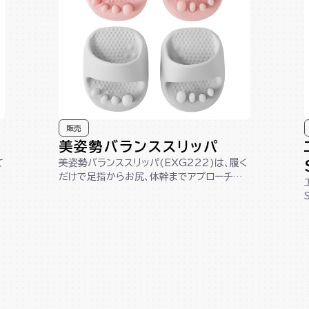
販売
美姿勢バランススリッパ
て
美姿勢バランススリッパ(EXG222)は、履く
だけで足指からお尻、体幹までアプローチし、
美しい姿勢へサポートします。踵が...