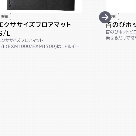
販売
販売
エクササイズフロアマット
首のびホ
首のびホットピロ
S/L
乗せるだけで簡
エクササイズフロアマット
イズグッズです。
S/L(EXM1000/EXM1700)は、アルイン
コ製のマシンにぴったりなサイズ設計！床を
傷か...