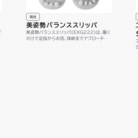
販売
美姿勢バランススリッパ
て
美姿勢バランススリッパ(EXG222)は、履く
だけで足指からお尻、体幹までアプローチし、
美しい姿勢へサポートします。踵が...