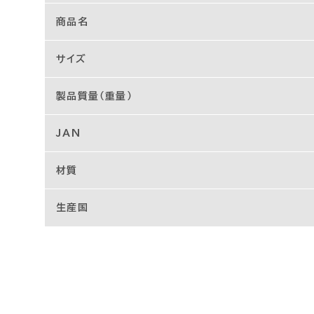
商品名
サイズ
製品質量（重量）
JAN
材質
生産国