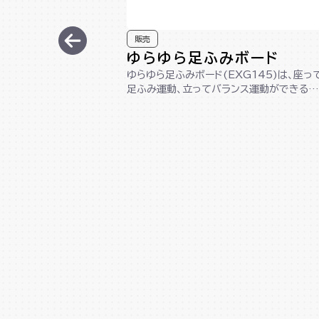
販売
ゆらゆら足ふみボード
ゆらゆら足ふみボード(EXG145)は、座っ
足ふみ運動、立ってバランス運動ができる1
台2役の木製ボードです。コンパクト...