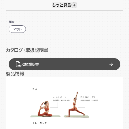
しょう。
もっと見る
視覚的に非表示のコンテンツを
耐摩耗性に優れたトレーニングマット
種類
筋トレ・ヨガ・ストレッチなどに
マット
十分な厚みで膝などの関節を保護
収納に便利なバンド付
カタログ・取扱説明書
お手入れ簡単、水洗いも可能
※こちらは販売ルートが限定された商品となります。
取扱説明書
製品情報