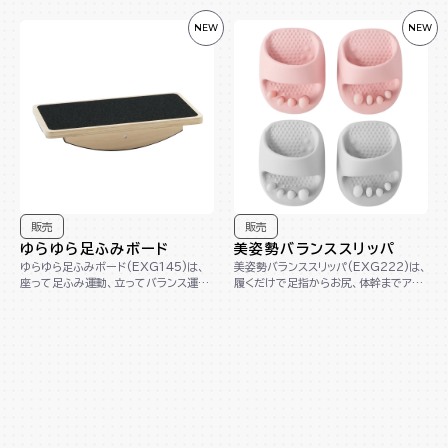
NEW
NEW
販売
販売
ゆらゆら足ふみボード
美姿勢バランススリッパ
ゆらゆら足ふみボード(EXG145)は、
美姿勢バランススリッパ(EXG222)は、
座って足ふみ運動、立ってバランス運動
履くだけで足指からお尻、体幹までアプ
ができる1台2役の木製ボードです。コン
ローチし、美しい姿勢へサポートします。
パクト...
踵が...