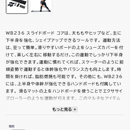
WB236 スライドボード コアは、太ももやヒップなど、主に
下半身を強化、シェイプアップできるツールです。 運動方法
は、至って簡単。滑りやすいボードの上をシューズカバーを付
けて、楽しく左右に移動するだけ。この運動でしっかり下半身
が強化できます。運動に慣れてくれば、スケーターのように前
傾姿勢で運動すると体幹強化やバランス力も向上します。時
間を掛ければ、脂肪燃焼も可能です。 その他にも、WB236
には、上半身や体幹が強化できるハンドボードも付属してい
ます。 滑るマットの上をハンドボードを使うことでエクササイ
ズローラーのような運動が行えます。 このマルチなアイテム
を使いこなして、引き締まったカラダを手に入れよう!
もっと見る
視覚的に非表示のコンテンツを
シューズカバー、ハンドボード、膝パッド付
種類
収納バッグ付