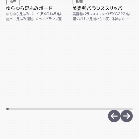
販売
販売
ゆらゆら足ふみボード
美姿勢バランススリッパ
ゆらゆら足ふみボード(EXG145)は、
美姿勢バランススリッパ(EXG222)は、
座って足ふみ運動、立ってバランス運動
履くだけで足指からお尻、体幹までアプ
ができる1台2役の木製ボードです。コン
ローチし、美しい姿勢へサポートします。
パクト...
踵が...