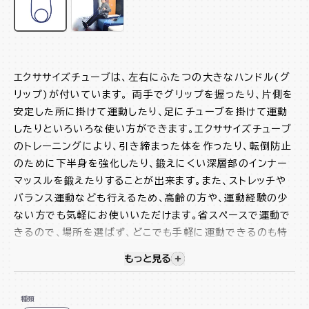
エクササイズチューブは、左右にふたつの大きなハンドル(グ
リップ)が付いています。 両手でグリップを握ったり、片側を
安定した所に掛けて運動したり、足にチューブを掛けて運動
したりといろいろな使い方ができます。エクササイズチューブ
のトレーニングにより、引き締まった体を作ったり、転倒防止
のために下半身を強化したり、鍛えにくい深層部のインナー
マッスルを鍛えたりすることが出来ます。また、ストレッチや
バランス運動なども行えるため、高齢の方や、運動経験の少
ない方でも気軽にお使いいただけます。省スペースで運動で
きるので、場所を選ばず、どこでも手軽に運動できるのも特
徴です。運動強度は3種類をラインナップ、自分に合った強度
もっと見る
視覚的に非表示のコンテンツを
を見つけて快適にエクササイズを行ないましょう。女性はシェ
イプアップに、男性は筋力アップやメタボ予防に、年配の方は
種類
ロコモ予防にお使いください。