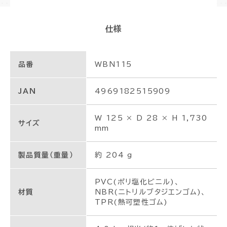
仕様
品番
WBN115
JAN
4969182515909
W 125 × D 28 × H 1,730
サイズ
mm
製品質量（重量）
約 204 g
PVC(ポリ塩化ビニル)、
材質
NBR(ニトリルブタジエンゴム)、
TPR(熱可塑性ゴム)