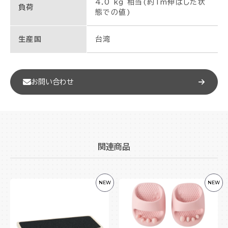
4.0 kg 相当(約1m伸ばした状
負荷
態での値)
生産国
台湾
お問い合わせ
関連商品
NEW
NEW