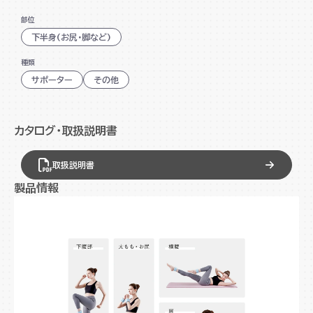
肌に触れる箇所はソフトな手触りのシリコーン素材。柔らかな
部位
フォルムで見た目もかわいいデザインです。
下半身(お尻・脚など)
バンドの負荷で運動効果アップ ヒップアップや引き締
種類
め、美脚作りに
サポーター
その他
伸縮性の高いゴムベルト
ソフトな手触りのシリコーン素材
カタログ・取扱説明書
取扱説明書
製品情報