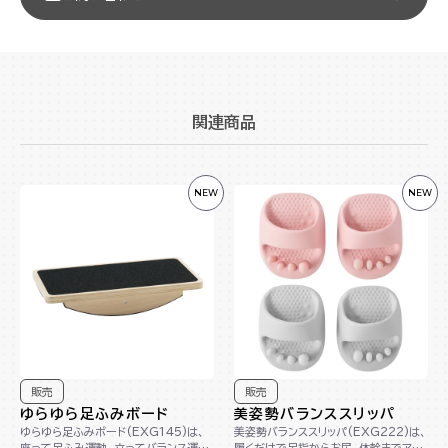
関連商品
NEW
NEW
販売
販売
ゆらゆら足ふみボード
美姿勢バランススリッパ
ゆらゆら足ふみボード(EXG145)は、
美姿勢バランススリッパ(EXG222)は、
座って足ふみ運動、立ってバランス運動
履くだけで足指からお尻、体幹までアプ