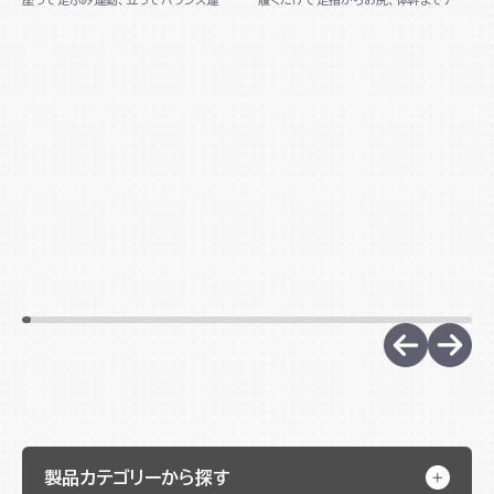
ができる1台2役の木製ボードです。コン
ローチし、美しい姿勢へサポートします。
パクト...
踵が...
製品カテゴリーから探す