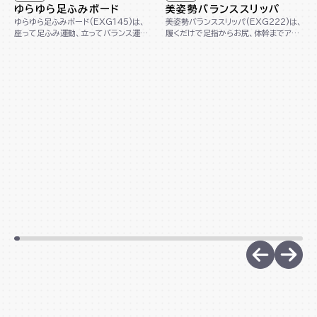
ゆらゆら足ふみボード
美姿勢バランススリッパ
ゆらゆら足ふみボード(EXG145)は、
美姿勢バランススリッパ(EXG222)は、
座って足ふみ運動、立ってバランス運動
履くだけで足指からお尻、体幹までアプ
ができる1台2役の木製ボードです。コン
ローチし、美しい姿勢へサポートします。
パクト...
踵が...