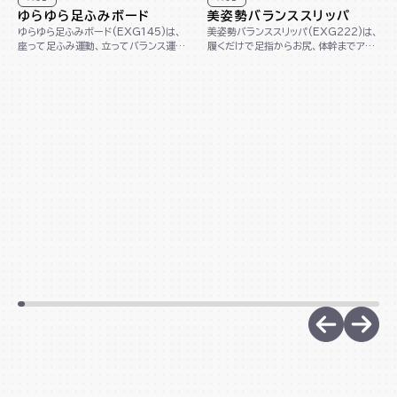
ゆらゆら足ふみボード
美姿勢バランススリッパ
ゆらゆら足ふみボード(EXG145)は、
美姿勢バランススリッパ(EXG222)は、
座って足ふみ運動、立ってバランス運動
履くだけで足指からお尻、体幹までアプ
ができる1台2役の木製ボードです。コン
ローチし、美しい姿勢へサポートします。
パクト...
踵が...