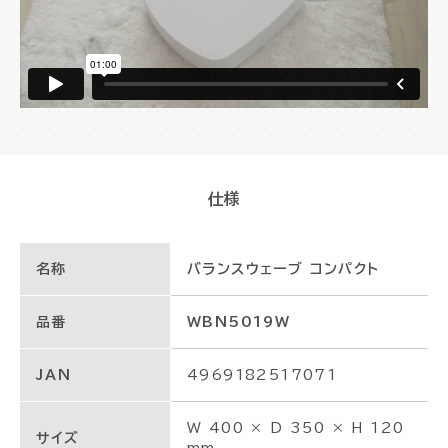
仕様
名称
バランスウェーブ コンパクト
品番
WBN5019W
JAN
4969182517071
W 400 × D 350 × H 120
サイズ