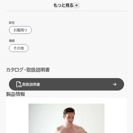
段の運動にプラスして、より効果的なトレーニングを目指しま
もっと見る
視覚的に非表示のコンテンツを
しょう。
筋肉の奥深くにアプローチしながらトレーニング効果を
部位
サポート
お腹周り
選べる4種類のモードと10段階強度調節
種類
ジェルパッドなどの消耗品が不要！
その他
どこでも使えるコードレス
軽量で装着感を軽減
カタログ・取扱説明書
取扱説明書
製品情報